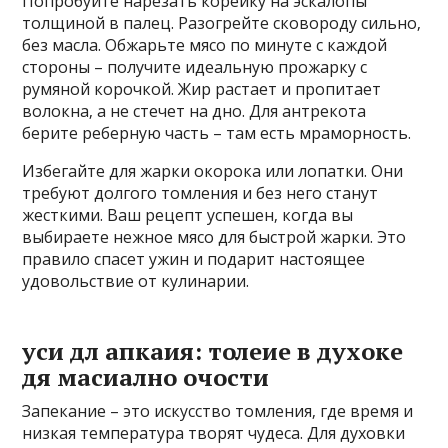
Попробуйте нарезать корейку на эскалопы
толщиной в палец. Разогрейте сковороду сильно‚
без масла. Обжарьте мясо по минуте с каждой
стороны – получите идеальную прожарку с
румяной корочкой. Жир растает и пропитает
волокна‚ а не стечет на дно. Для антрекота
берите реберную часть – там есть мраморность.
Избегайте для жарки окорока или лопатки. Они
требуют долгого томления и без него станут
жесткими. Ваш рецепт успешен‚ когда вы
выбираете нежное мясо для быстрой жарки. Это
правило спасет ужин и подарит настоящее
удовольствие от кулинарии.
уси дл апкаия: толеие в духоке
дя масиално очости
Запекание – это искусство томления‚ где время и
низкая температура творят чудеса. Для духовки