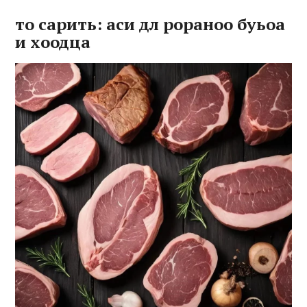
то сарить: аси дл рораноо буьоа
и хоодца