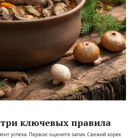
 три ключевых правила
нт успеха. Первое: оцените запах. Свежий хорёк