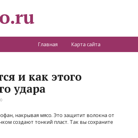
o.ru
Главная
Карта сайта
ся и как этого
го удара
 0
офан, накрывая мясо. Это защитит волокна от
ком создают тонкий пласт. Так вы сохраните