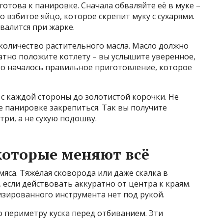
отова к панировке. Сначала обваляйте её в муке –
во взбитое яйцо, которое скрепит муку с сухарями.
валится при жарке.
количество растительного масла. Масло должно
атно положите котлету – вы услышите уверенное,
что началось правильное приготовление, которое
 с каждой стороны до золотистой корочки. Не
е панировке закрепиться. Так вы получите
три, а не сухую подошву.
которые меняют всё
мяса. Тяжёлая сковорода или даже скалка в
если действовать аккуратно от центра к краям.
изированного инструмента нет под рукой.
 периметру куска перед отбиванием. Эти