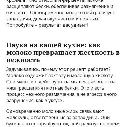
кролика․ Кислотность и ферменты молока
расщепляют белки‚ обеспечивая размягчение и
сочность․ Одновременно молоко нейтрализует
запах дичи‚ делая вкус чистым и нежным․
Попробуйте – результат вас удивит!
Наука на вашей кухне: как
молоко превращает жесткость в
нежность
Задумывались‚ почему этот рецепт работает?
Молоко содержит лактозу и молочную кислоту․
Они мягко воздействуют на мышечные волокна
мяса‚ расщепляя плотные белки․ Это и есть
процесс нежного размягчения‚ а не агрессивного
разрушения‚ как в уксусе․
Одновременно молочные жиры связывают
молекулы‚ ответственные за запах дичи․ Они
буквально encapsulруют их‚ нейтрализуя во время