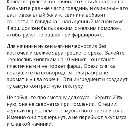
Качество рулетиков начинается с выбора фарша․
Возьмите равные части говядины и свинины – это
даст идеальный баланс: свинина добавит
сочности, а говядина – насыщенный мясной вкус․
Фарш должен быть свежим, с мелким помолом,
чтобы рулет не рвался при фаршировке․
Для начинки нужен мягкий чернослив без
косточек и свежие ядра грецкого ореха․ Залейте
чернослив кипятком на 10 минут – он станет
пластичным и не порвёт фарш․ Орехи слегка
подсушите на сковороде, чтобы раскрылся
аромат и ушла горечь․ Эти ингредиенты создадут
ту самую контрастную текстуру․
Не забудьте про сметану для соуса – берите 20%-
ную, она не свернётся при томлении․ Специи:
чёрный перец, немного мускатного ореха и соль․
Именно они подчеркнут, а не перебьют вкус мяса
и сладкой начинки․