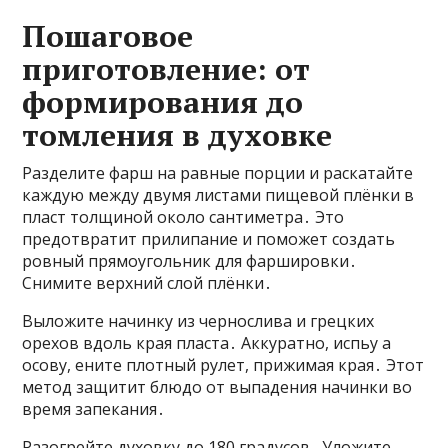
Пошаговое
приготовление: от
формирования до
томления в духовке
Разделите фарш на равные порции и раскатайте
каждую между двумя листами пищевой плёнки в
пласт толщиной около сантиметра․ Это
предотвратит прилипание и поможет создать
ровный прямоугольник для фаршировки․
Снимите верхний слой плёнки․
Выложите начинку из чернослива и грецких
орехов вдоль края пласта․ Аккуратно, испьу а
осову, ените плотный рулет, прижимая края․ Этот
метод защитит блюдо от выпадения начинки во
время запекания․
Разогрейте духовку до 180 градусов․ Уложите