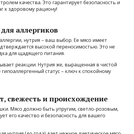
ролем качества. Это гарантирует безопасность и
аг к здоровому рациону!
 для аллергиков
аллергии‚ нутрия – ваш выбор. Ее мясо имеет
одтверждается высокой переносимостью. Это не
одка для щадящего питания.
зывает реакции. Нутрия же‚ выращенная в чистой
е гипоаллергенный статус – ключ к спокойному
т‚ свежесть и происхождение
шки. Мясо должно быть упругим‚ светло-розовым‚
ует его качество и безопасность для вашего
я нутрия (до года) дает нежное диетическое мясо.