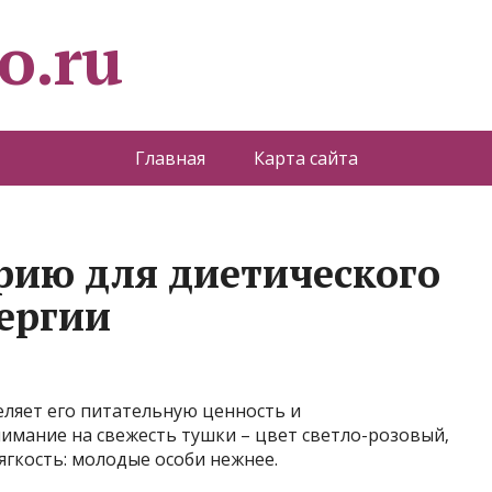
o.ru
Главная
Карта сайта
рию для диетического
ергии
ляет его питательную ценность и
имание на свежесть тушки – цвет светло-розовый‚
мягкость: молодые особи нежнее.