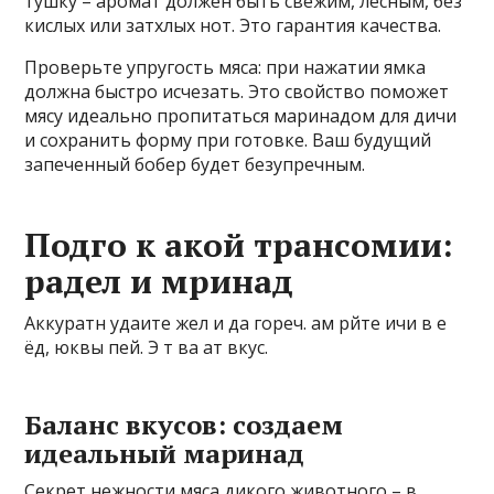
тушку – аромат должен быть свежим, лесным, без
кислых или затхлых нот. Это гарантия качества.
Проверьте упругость мяса: при нажатии ямка
должна быстро исчезать. Это свойство поможет
мясу идеально пропитаться маринадом для дичи
и сохранить форму при готовке. Ваш будущий
запеченный бобер будет безупречным.
Подго к акой трансомии:
радел и мринад
Аккуратн удаите жел и да гореч. ам рйте ичи в е
ёд, юквы пей. Э т ва ат вкус.
Баланс вкусов: создаем
идеальный маринад
Секрет нежности мяса дикого животного – в