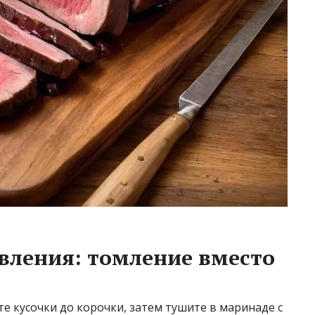
вления: томление вместо
те кусочки до корочки, затем тушите в маринаде с