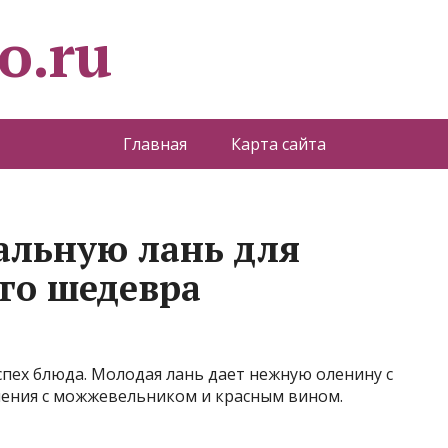
o.ru
Главная
Карта сайта
альную лань для
го шедевра
спех блюда. Молодая лань дает нежную оленину с
ения с можжевельником и красным вином.