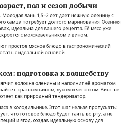
озраст, пол и сезон добычи
. Молодая лань 1,5–2 лет дает нежную оленину с
ого самца потребует долгого маринования. Осенняя
авах, идеальна для вашего рецепта. Её мясо уже
скроется с можжевельником и вином.
ют простое мясное блюдо в гастрономический
отать с идеальной основой.
ом: подготовка к волшебству
ягчит волокна оленины и наполнит её ароматом.
айте с красным вином, луком и чесноком. Вино не
ботает как природный тендеризатор.
часа в холодильнике. Этот шаг нельзя пропускать:
т, что готовое блюдо будет таять во рту, а не
пеций и ягод, создав идеальную основу для